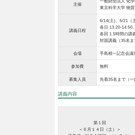
一般財団法人 化
主催
東京科学大学 物
6/14(土)、6/21（
各日 13:20-14:50、
講義日程
各回 1.5時間の講
対面講義（35名ま
会場
手島精一記念会議
参加費
無料
募集人員
先着35名まで（
講義内容
第１回
＜６月１４日（土）＞