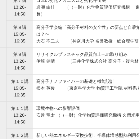
第７講
ゴムの劣化メカニズムと劣化評価法
13:20-
岩瀬 由佳 （（一財）化学物質評価研究機構 東
14:50
長）
第８講
高分子学会編「高分子材料の安全性」の要点と自著
15:05-
は？〜
16:35
大石 不二夫 （神奈川大学 名誉教授・総合理学研
第９講
リサイクルプラスチック品質向上への取り組み
13:20-
伊崎 健晴 （三井化学株式会社 高分子・複合材
14:50
第１０講
高分子ナノファイバーの基礎と機能設計
15:05-
松本 英俊 （東京科学大学 物質理工学院 材料系 
16:35
第１１講
環境生物への影響評価
13:20-
安達 竜太 （（一財）化学物質評価研究機構 久留米
14:50
第１２講
新しい熱エネルギー変換技術：半導体増感型熱利用