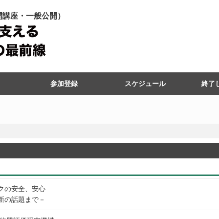
公開講座・一般公開）
参加登録
スケジュール
終了
令和7
令和7
令和6
令和6
令和5
令和5
令和4
令和4
令和3
令和3
令和2
令和2
令和元
令和元
平成30
平成30
平成29
平成29
平成28
平成28
平成27
平成27
クの安全、安心
新の話題まで－