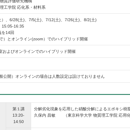
学物質評価研究機構
質理工学院 応化系・材料系
土）、6/28(土)、7/5(土)、7/12(土)、7/26(土)、8/2(土)
15:05-16:35
義を14回
で）とオンライン(zoom）でのハイブリッド開催
室およびオンラインでのハイブリッド開催
一般公開）オンラインの場合は人数設定は設けておりません
第１講
分解劣化現象を応用した硝酸分解によるエポキシ樹
13:20-
久保内 昌敏 （東京科学大学 物質理工学院 応用化
14:50