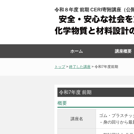
令和８年度 前期 CERI寄附講座（
ホーム
講座概要
トップ
>
終了した講座
> 令和7年度前期
令和7年度 前期
概要
ゴム・プラスチッ
講座名
－身の回りから最