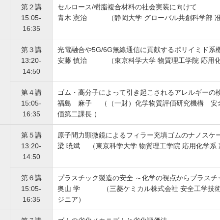
第２講
セルロース/樹脂複合材料の社会実装に向けて
15:05-
青木 憲治 （静岡大学 グローバル共創科学部 
16:35
第３講
光電融合や5G/6G無線通信に貢献するポリイミド系
13:20-
安藤 慎治 （東京科学大学 物質理工学院 応用化
14:50
第４講
ゴム・高分子によって引き起こされるアレルギーの
15:05-
福島 麻子 （（一財）化学物質評価研究機構 安
16:35
価第二課長 ）
第５講
原子間力顕微鏡によるフィラー充填ゴムのナノスケ
13:20-
梁 暁斌 （東京科学大学 物質理工学院 応用化学系
14:50
第６講
プラスチック製造の安全 ～化学の視点からプラスチ
15:05-
奥山 学 （三菱ケミカル株式会社 安全工学技術
16:35
ジニア）