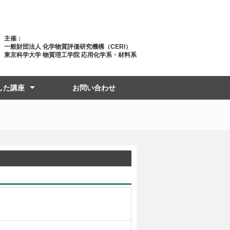
主催：
一般財団法人 化学物質評価研究機構（CERI）
東京科学大学 物質理工学院 応用化学系・材料系
した講座
お問い合わせ
年度前期
年度後期
年度前期
年度後期
年度前期
年度後期
年度前期
年度後期
年度前期
年度後期
年度前期
年度後期
年度前期
年度後期
年度前期
年度後期
年度前期
年度後期
年度前期
年度後期
年度前期
年度後期