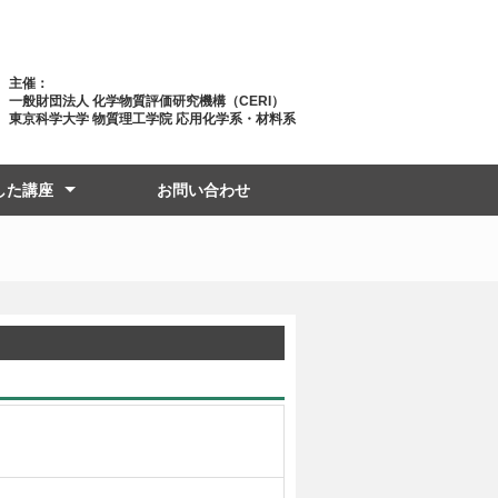
主催：
一般財団法人 化学物質評価研究機構（CERI）
東京科学大学 物質理工学院 応用化学系・材料系
した講座
お問い合わせ
年度前期
年度後期
年度前期
年度後期
年度前期
年度前期
年度前期
年度後期
年度前期
年度後期
年度前期
年度後期
年度前期
年度後期
年度前期
年度後期
年度前期
年度後期
年度前期
年度後期
年度前期
年度後期