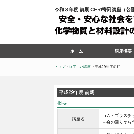
令和８年度 前期 CERI寄附講座（
ホーム
講座概要
トップ
>
終了した講座
> 平成29年度前期
平成29年度 前期
概要
ゴム・プラスチ
講座名
－身の回りから