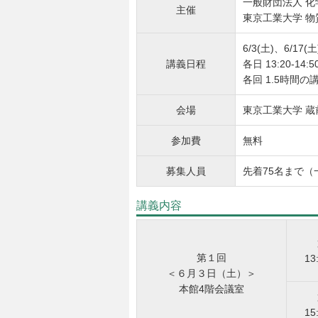
一般財団法人 
主催
東京工業大学 物
6/3(土)、6/17(土
講義日程
各日 13:20-14:5
各回 1.5時間の
会場
東京工業大学 蔵
参加費
無料
募集人員
先着75名まで（
講義内容
第１回
13
＜６月３日（土）＞
本館4階会議室
15