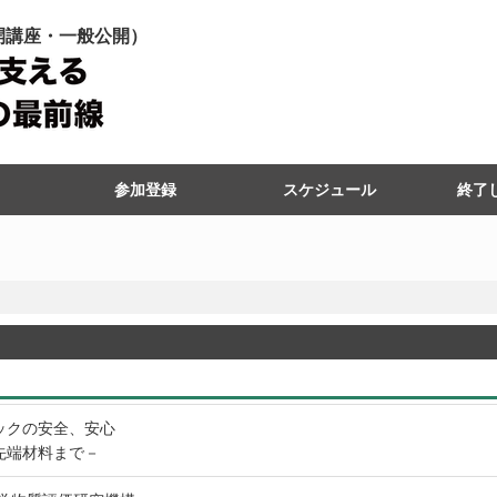
公開講座・一般公開）
参加登録
スケジュール
終了
令和7
令和7
令和6
令和6
令和5
令和5
令和4
令和4
令和3
令和3
令和2
令和2
令和元
令和元
平成30
平成30
平成29
平成29
平成28
平成28
平成27
平成27
ックの安全、安心
先端材料まで－