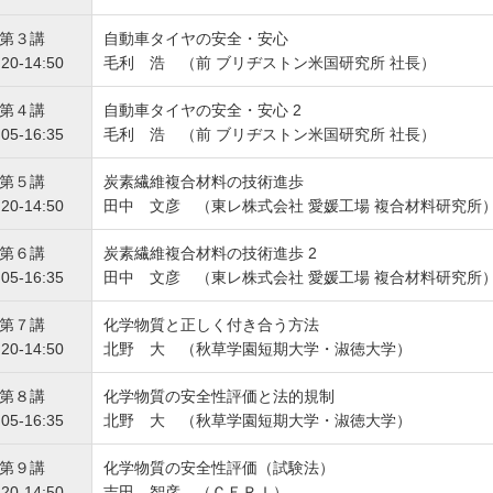
第３講
自動車タイヤの安全・安心
:20-14:50
毛利 浩 （前 ブリヂストン米国研究所 社長）
第４講
自動車タイヤの安全・安心 2
:05-16:35
毛利 浩 （前 ブリヂストン米国研究所 社長）
第５講
炭素繊維複合材料の技術進歩
:20-14:50
田中 文彦 （東レ株式会社 愛媛工場 複合材料研究所
第６講
炭素繊維複合材料の技術進歩 2
:05-16:35
田中 文彦 （東レ株式会社 愛媛工場 複合材料研究所
第７講
化学物質と正しく付き合う方法
:20-14:50
北野 大 （秋草学園短期大学・淑徳大学）
第８講
化学物質の安全性評価と法的規制
:05-16:35
北野 大 （秋草学園短期大学・淑徳大学）
第９講
化学物質の安全性評価（試験法）
:20-14:50
吉田 智彦 （ＣＥＲＩ）