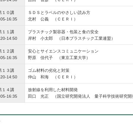
第１０講
ＳＤＳとラベルのやさしい読み方
:05-16:35
北村 公義 （ＣＥＲＩ）
第１１講
プラスチック製容器・包装と食の安全
:20-14:50
岸村 小太郎 （日本プラスチック工業連盟）
第１２講
安心とサイエンスコミュニケーション
:05-16:35
野原 佳代子 （東京工業大学）
第１３講
ゴム材料の劣化と対策
:20-14:50
仲山 和海 （ＣＥＲＩ）
第１４講
放射線を利用した材料開発
:05-16:35
田口 光正 （国立研究開発法人 量子科学技術研究開
。