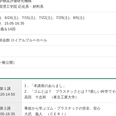
化学物質評価研究機構
質理工学院 応化系・材料系
)、6/24(土)、7/15(土)、7/22(土)、7/29(土)、8/5(土)
0、15:05-16:35
講義を14回
前会館 ロイアルブルーホール
一般公開）
1．「本講座のあらまし」
第１講
2．「ゴムとは？ プラスチックとは？?易しい科学で
:20-14:50
高田 十志和 （東京工業大学）
第２講
事故から学ぶゴム・プラスチックの安全、安心
:05-16:35
大武 義人 （ＣＥＲＩ）